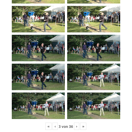
«
‹
›
»
3
von
36