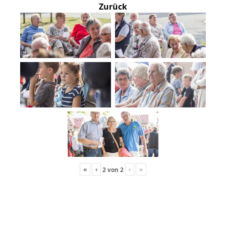
Zurück
«
‹
›
»
2
von
2