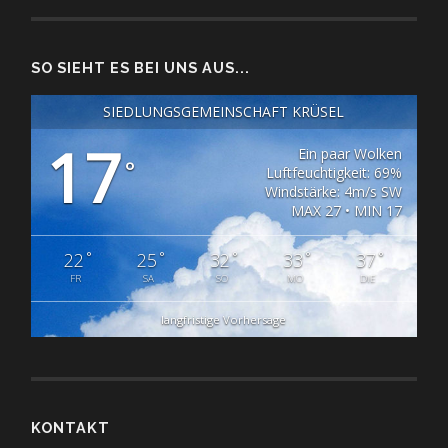
SO SIEHT ES BEI UNS AUS...
SIEDLUNGSGEMEINSCHAFT KRÜSEL
17
Ein paar Wolken
°
Luftfeuchtigkeit: 69%
Windstärke: 4m/s SW
MAX 27 • MIN 17
°
°
°
°
°
22
25
32
33
37
FR
SA
SO
MO
DIE
langfristige Vorhersage
KONTAKT