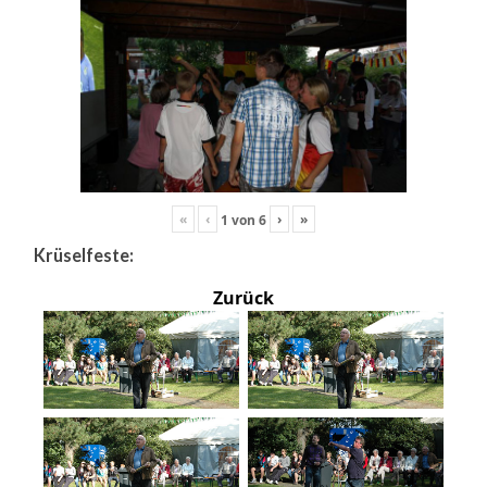
«
‹
›
»
1
von
6
Krüselfeste:
Zurück