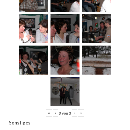
«
‹
›
»
3
von
3
Sonstiges: