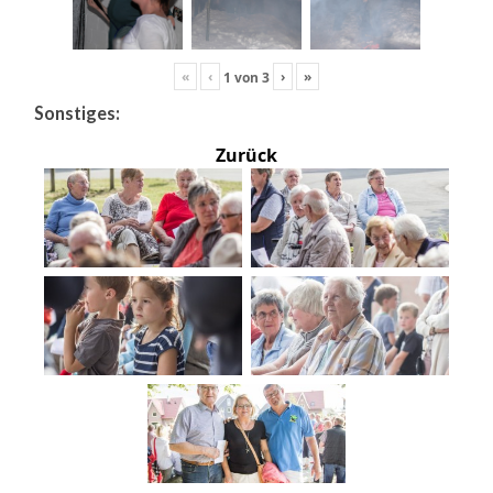
«
‹
›
»
1
von
3
Sonstiges:
Zurück