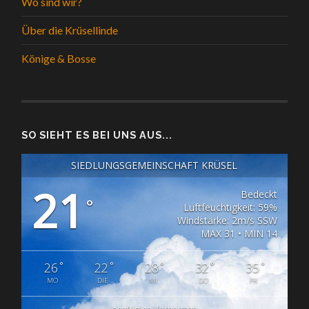
Wo sind wir?
Über die Krüsellinde
Könige & Bosse
SO SIEHT ES BEI UNS AUS...
SIEDLUNGSGEMEINSCHAFT KRÜSEL
21
Bedeckt
°
Luftfeuchtigkeit: 59%
Windstärke: 2m/s SSW
MAX 31 • MIN 14
°
°
°
°
°
26
22
28
32
35
MO
DIE
MI
DO
FR
langfristige Vorhersage