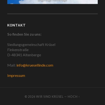
KONTAKT
So finden Sie zu uns:
Siedlungsgemeinschaft Krüsel
Finkenstraße
D-48341 Altenberge
Mail:
info@kruesellinde.com
Impressum
© 2026
WIR SIND KRÜSEL
—
HOCH ↑