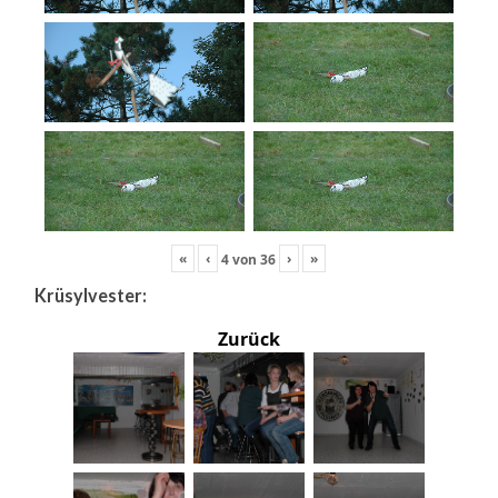
«
‹
›
»
4
von
36
Krüsylvester:
Zurück