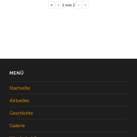
«
‹
›
»
2
von
2
MENÜ
Startseite
Aktuelles
Geschichte
Galerie