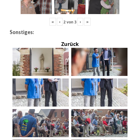
«
‹
›
»
2
von
3
Sonstiges:
Zurück