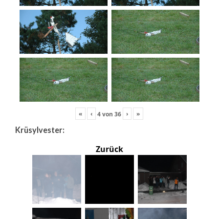
«
‹
›
»
4
von
36
Krüsylvester:
Zurück