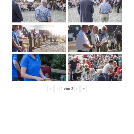
«
‹
›
»
1
von
2