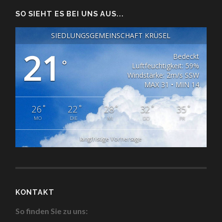
SO SIEHT ES BEI UNS AUS...
SIEDLUNGSGEMEINSCHAFT KRÜSEL
21
Bedeckt
°
Luftfeuchtigkeit: 59%
Windstärke: 2m/s SSW
MAX 31 • MIN 14
°
°
°
°
°
26
22
28
32
35
MO
DIE
MI
DO
FR
langfristige Vorhersage
KONTAKT
So finden Sie zu uns: