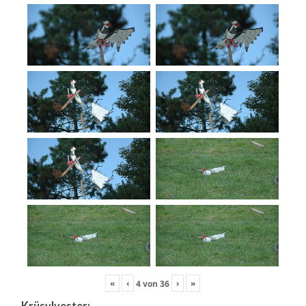
«
‹
›
»
4
von
36
Krüsylvester: