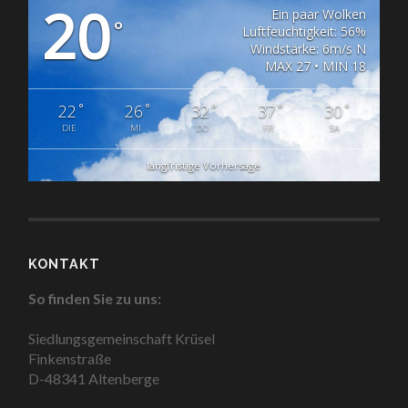
20
Ein paar Wolken
°
Luftfeuchtigkeit: 56%
Windstärke: 6m/s N
MAX 27 • MIN 18
°
°
°
°
°
22
26
32
37
30
DIE
MI
DO
FR
SA
langfristige Vorhersage
KONTAKT
So finden Sie zu uns:
Siedlungsgemeinschaft Krüsel
Finkenstraße
D-48341 Altenberge