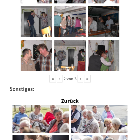
«
‹
›
»
2
von
3
Sonstiges:
Zurück