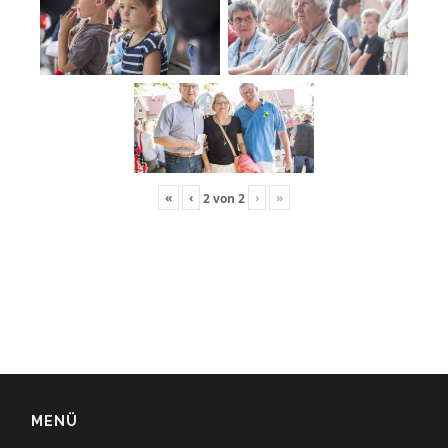
«
‹
›
»
2
von
2
MENÜ