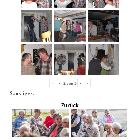
«
‹
›
»
2
von
3
Sonstiges:
Zurück