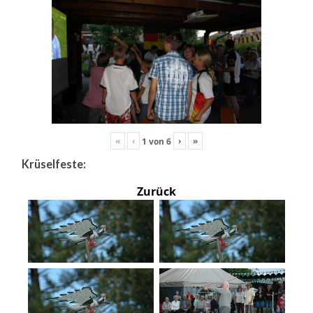
«
‹
›
»
1
von
6
Krüselfeste:
Zurück