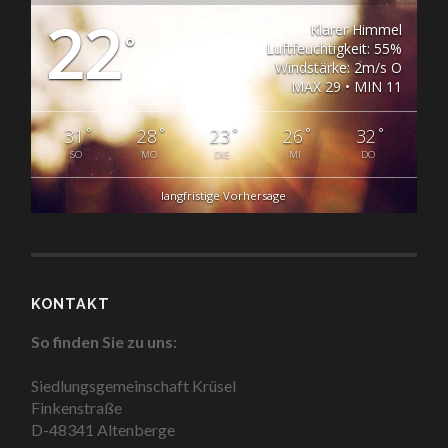
22
Klarer Himmel
°
Luftfeuchtigkeit: 55%
Windstärke: 2m/s O
MAX 29 • MIN 11
°
°
°
°
°
31
28
23
26
32
SO
MO
DIE
MI
DO
langfristige Vorhersage
KONTAKT
So finden Sie zu uns:
Siedlungsgemeinschaft Krüsel
Finkenstraße
D-48341 Altenberge