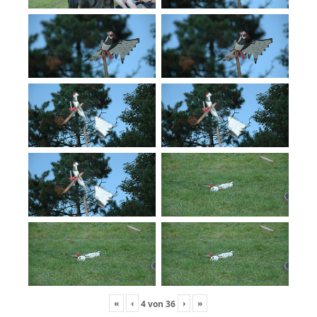
«
‹
›
»
4
von
36