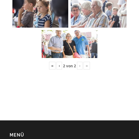
«
‹
›
»
2
von
2
MENÜ