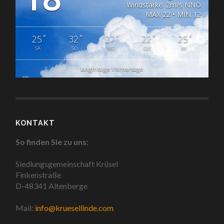
Windstärke: 2m/s NNO
MAX 22 • MIN 12
°
°
°
°
°
25
32
27
22
25
SA
SO
MO
DIE
MI
langfristige Vorhersage
KONTAKT
So finden Sie zu uns:
Siedlungsgemeinschaft Krüsel
Finkenstraße
D-48341 Altenberge
Mail:
info@kruesellinde.com