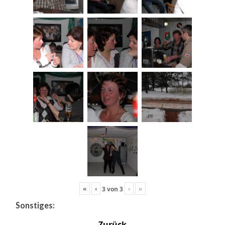
«
‹
›
»
3
von
3
Sonstiges:
Zurück