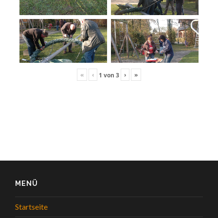
«
‹
›
»
1
von
3
MENÜ
Startseite