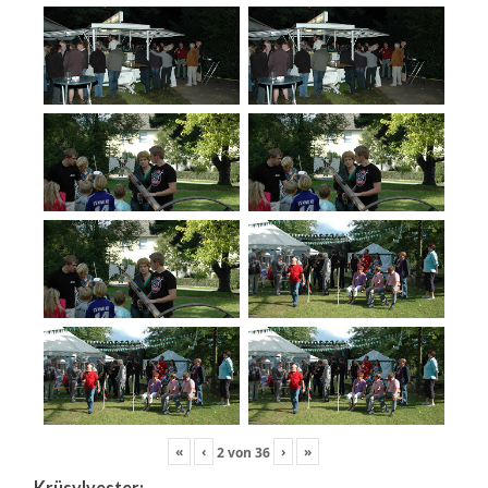
«
‹
›
»
2
von
36
Krüsylvester: