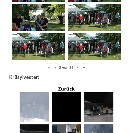
«
‹
›
»
2
von
36
Krüsylvester:
Zurück