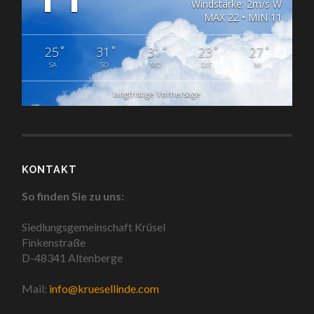
Windstärke: 2m/s W
MAX 22 • MIN 11
°
°
°
°
°
25
31
31
23
27
SA
SO
MO
DIE
MI
langfristige Vorhersage
KONTAKT
So finden Sie zu uns:
Siedlungsgemeinschaft Krüsel
Finkenstraße
D-48341 Altenberge
Mail:
info@kruesellinde.com