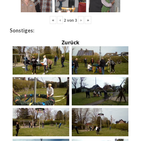
«
‹
›
»
2
von
3
Sonstiges:
Zurück