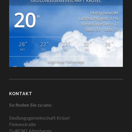
SIEDLUNGSGEMEINSCHAFT KRÜSEL
20
Mäßig bewölkt
°
Luftfeuchtigkeit: 61%
Windstärke: 4m/s O
MAX 33 • MIN 15
°
°
°
°
°
28
22
27
32
36
MO
DIE
MI
DO
FR
langfristige Vorhersage
KONTAKT
So finden Sie zu uns:
Siedlungsgemeinschaft Krüsel
Finkenstraße
D-48341 Altenberge