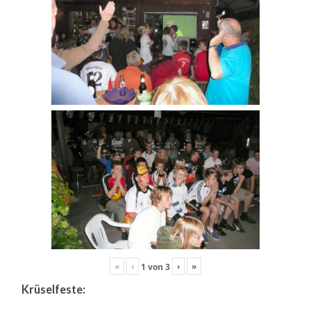
«
‹
›
»
1
von
3
Krüselfeste: