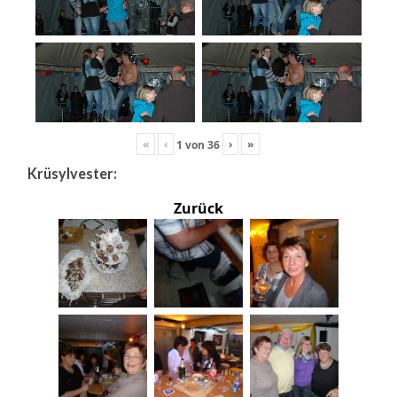
«
‹
›
»
1
von
36
Krüsylvester:
Zurück