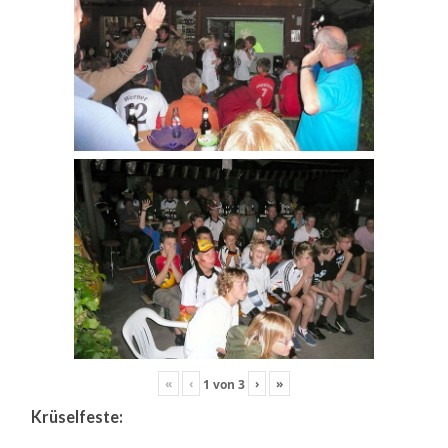
«
‹
›
»
1
von
3
Krüselfeste: