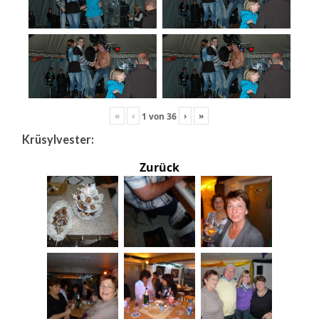
«
‹
›
»
1
von
36
Krüsylvester:
Zurück