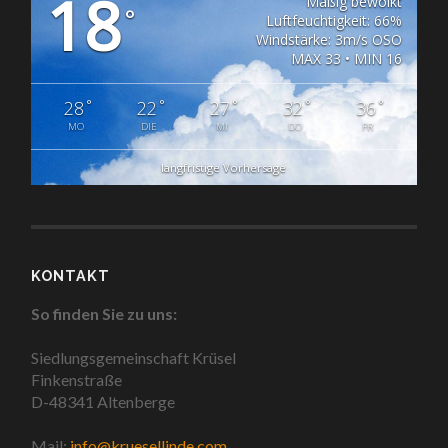
18
Mäßig bewölkt
°
Luftfeuchtigkeit: 66%
Windstärke: 3m/s OSO
MAX 33 • MIN 16
°
°
°
°
°
28
22
27
32
36
MO
DIE
MI
DO
FR
langfristige Vorhersage
KONTAKT
So finden Sie zu uns:
Siedlungsgemeinschaft Krüsel
Finkenstraße
D-48341 Altenberge
Mail:
info@kruesellinde.com