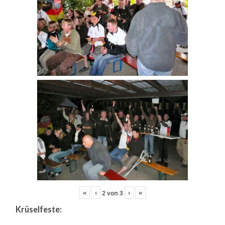
«
‹
›
»
2
von
3
Krüselfeste: