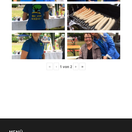
«
‹
›
»
1
von
2