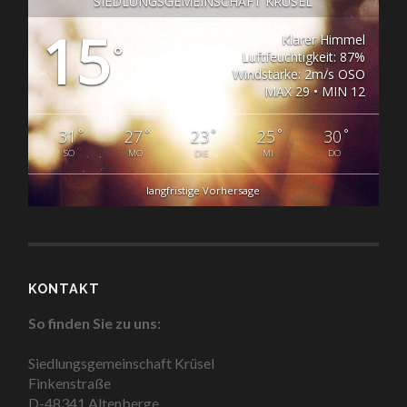
SIEDLUNGSGEMEINSCHAFT KRÜSEL
15
Klarer Himmel
°
Luftfeuchtigkeit: 87%
Windstärke: 2m/s OSO
MAX 29 • MIN 12
°
°
°
°
°
31
27
23
25
30
SO
MO
DIE
MI
DO
langfristige Vorhersage
KONTAKT
So finden Sie zu uns:
Siedlungsgemeinschaft Krüsel
Finkenstraße
D-48341 Altenberge