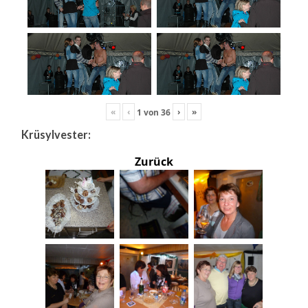
«
‹
›
»
1
von
36
Krüsylvester:
Zurück