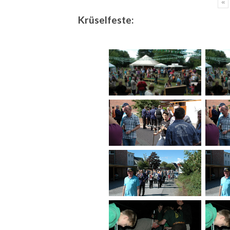
«
Krüselfeste: