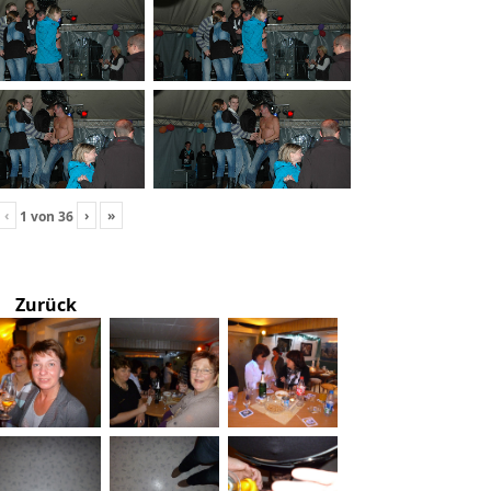
‹
›
»
1
von
36
Zurück