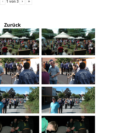
‹
›
»
1
von
3
Zurück