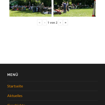
«
‹
›
»
1
von
2
MENÜ
Startseite
Aktuelles