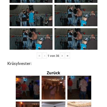
«
‹
›
»
1
von
36
Krüsylvester:
Zurück