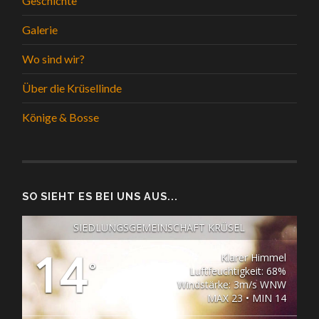
Geschichte
Galerie
Wo sind wir?
Über die Krüsellinde
Könige & Bosse
SO SIEHT ES BEI UNS AUS...
SIEDLUNGSGEMEINSCHAFT KRÜSEL
14
Klarer Himmel
°
Luftfeuchtigkeit: 68%
Windstärke: 3m/s WNW
MAX 23 • MIN 14