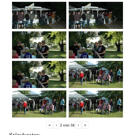
«
‹
›
»
2
von
36
Krüsylvester: