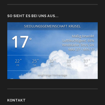
SO SIEHT ES BEI UNS AUS...
SIEDLUNGSGEMEINSCHAFT KRÜSEL
17
Mäßig bewölkt
°
Luftfeuchtigkeit: 68%
Windstärke: 5m/s SW
MAX 27 • MIN 17
°
°
°
°
°
22
25
32
33
37
FR
SA
SO
MO
DIE
langfristige Vorhersage
KONTAKT