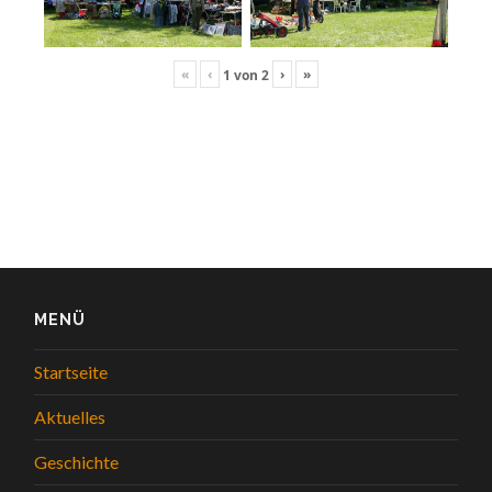
«
‹
›
»
1
von
2
MENÜ
Startseite
Aktuelles
Geschichte