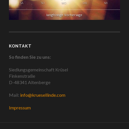
SA
SO
MO
DIE
MI
langfristige Vorhersage
KONTAKT
So finden Sie zu uns:
Siedlungsgemeinschaft Krüsel
Finkenstraße
D-48341 Altenberge
Mail:
info@kruesellinde.com
Impressum