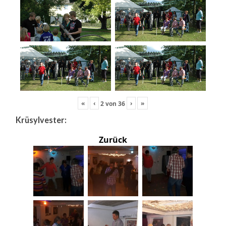
«
‹
›
»
2
von
36
Krüsylvester:
Zurück