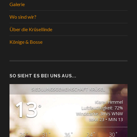
Galerie
Wo sind wir?
Über die Krüsellinde
Könige & Bosse
SO SIEHT ES BEI UNS AUS...
SIEDLUNGSGEMEINSCHAFT KRÜSEL
13
Klarer Himmel
°
Luftfeuchtigkeit: 72%
Windstärke: 3m/s WNW
MAX 23 • MIN 13
°
°
°
°
°
26
31
36
24
30