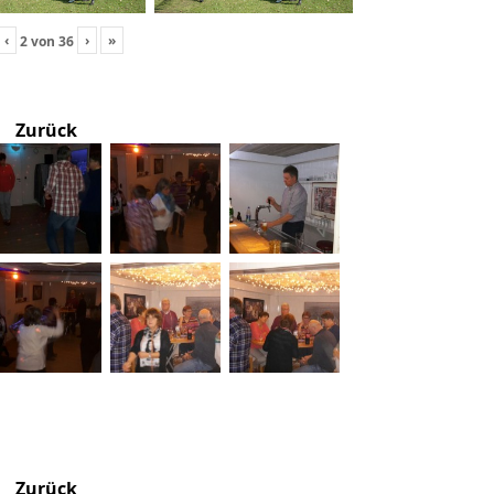
‹
›
»
2
von
36
Zurück
Zurück