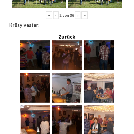
«
‹
›
»
2
von
36
Krüsylvester:
Zurück