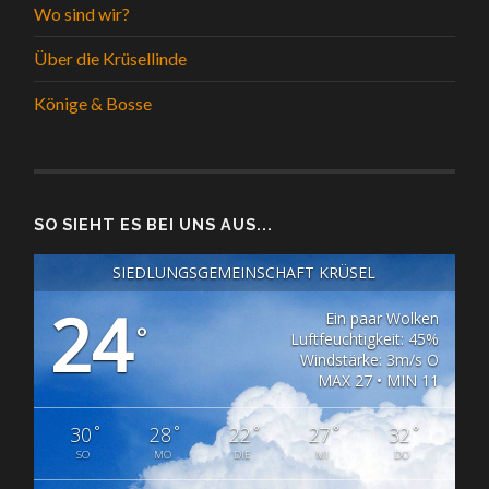
Wo sind wir?
Über die Krüsellinde
Könige & Bosse
SO SIEHT ES BEI UNS AUS...
SIEDLUNGSGEMEINSCHAFT KRÜSEL
24
Ein paar Wolken
°
Luftfeuchtigkeit: 45%
Windstärke: 3m/s O
MAX 27 • MIN 11
°
°
°
°
°
30
28
22
27
32
SO
MO
DIE
MI
DO