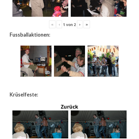
«
‹
›
»
1
von
2
Fussballaktionen:
Krüselfeste:
Zurück