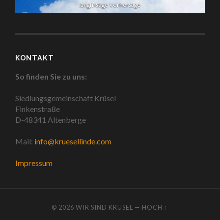
langfristige Vorhersage
KONTAKT
So finden Sie zu uns:
Siedlungsgemeinschaft Krüsel
Finkenstraße
D-48341 Altenberge
Mail:
info@kruesellinde.com
Impressum
© 2026
WIR SIND KRÜSEL
—
HOCH ↑