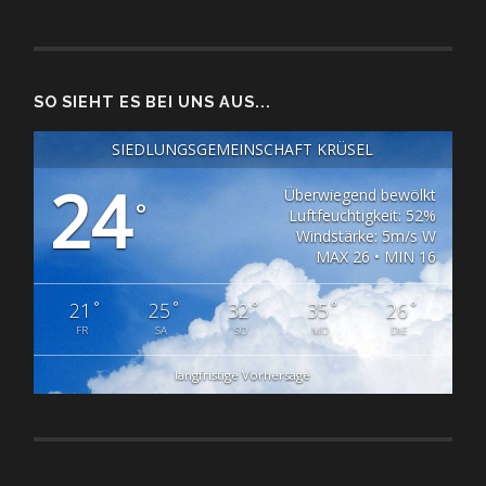
SO SIEHT ES BEI UNS AUS...
SIEDLUNGSGEMEINSCHAFT KRÜSEL
24
Überwiegend bewölkt
°
Luftfeuchtigkeit: 52%
Windstärke: 5m/s W
MAX 26 • MIN 16
°
°
°
°
°
21
25
32
35
26
FR
SA
SO
MO
DIE
langfristige Vorhersage