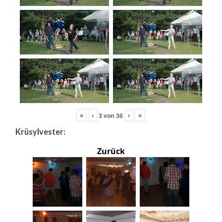
«
‹
›
»
3
von
36
Krüsylvester:
Zurück