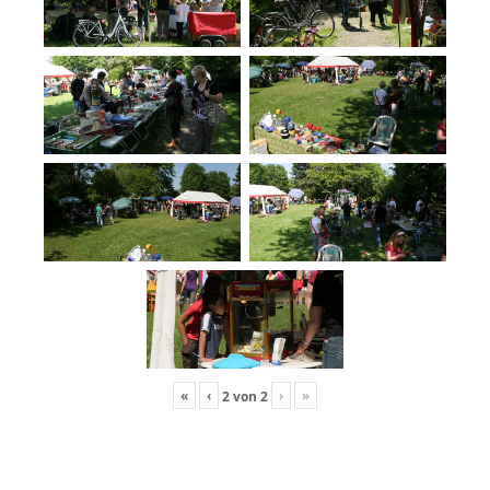
«
‹
›
»
2
von
2