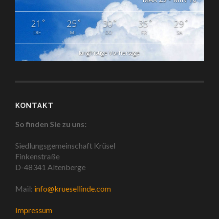
°
°
°
°
°
21
25
30
35
29
DIE
MI
DO
FR
SA
langfristige Vorhersage
KONTAKT
So finden Sie zu uns:
Siedlungsgemeinschaft Krüsel
Finkenstraße
D-48341 Altenberge
Mail:
info@kruesellinde.com
Impressum