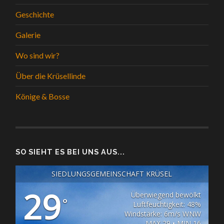
Geschichte
Galerie
Wo sind wir?
Über die Krüsellinde
Könige & Bosse
SO SIEHT ES BEI UNS AUS...
SIEDLUNGSGEMEINSCHAFT KRÜSEL
29
Überwiegend bewölkt
°
Luftfeuchtigkeit: 48%
Windstärke: 6m/s WNW
MAX 29 • MIN 16