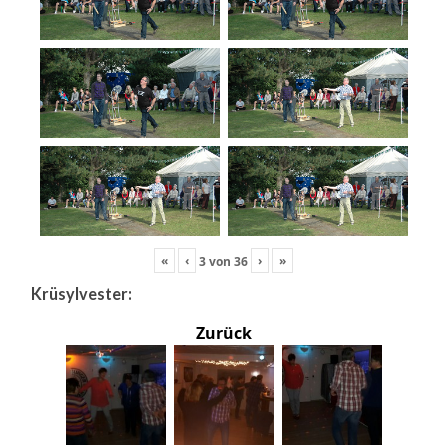
«
‹
›
»
3
von
36
Krüsylvester:
Zurück