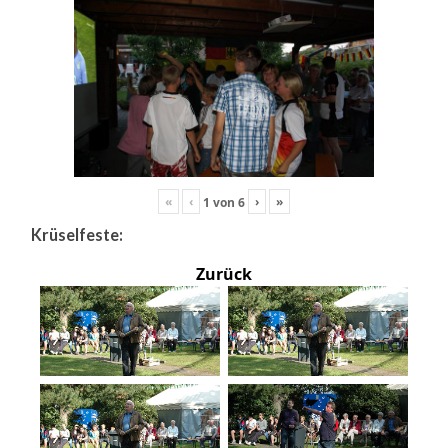
«
‹
›
»
1
von
6
Krüselfeste:
Zurück