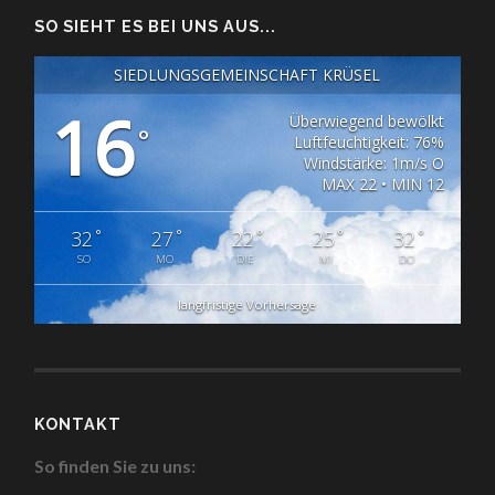
SO SIEHT ES BEI UNS AUS...
SIEDLUNGSGEMEINSCHAFT KRÜSEL
16
Überwiegend bewölkt
°
Luftfeuchtigkeit: 76%
Windstärke: 1m/s O
MAX 22 • MIN 12
°
°
°
°
°
32
27
22
25
32
SO
MO
DIE
MI
DO
langfristige Vorhersage
KONTAKT
So finden Sie zu uns: