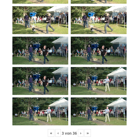
«
‹
›
»
3
von
36