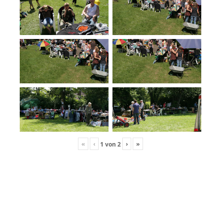
«
‹
›
»
1
von
2