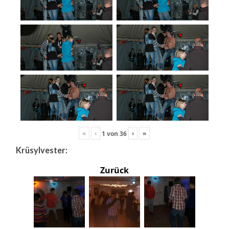
«
‹
›
»
1
von
36
Krüsylvester:
Zurück