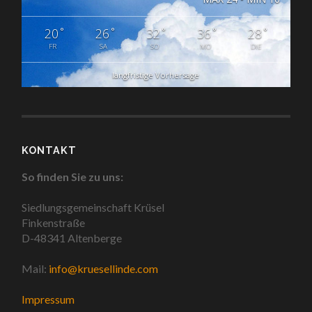
°
°
°
°
°
20
26
32
36
28
FR
SA
SO
MO
DIE
langfristige Vorhersage
KONTAKT
So finden Sie zu uns:
Siedlungsgemeinschaft Krüsel
Finkenstraße
D-48341 Altenberge
Mail:
info@kruesellinde.com
Impressum