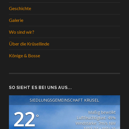
Geschichte
Galerie
Wo sind wir?
Über die Krüsellinde
Könige & Bosse
SO SIEHT ES BEI UNS AUS...
SIEDLUNGSGEMEINSCHAFT KRÜSEL
22
Mäßig bewölkt
°
Luftfeuchtigkeit: 49%
Windstärke: 7m/s NW
MAX 24 • MIN 16