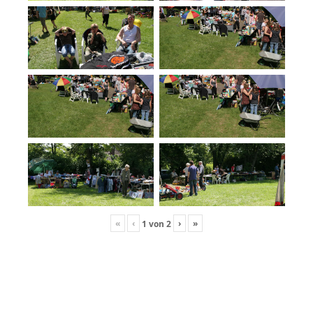
«
‹
›
»
1
von
2