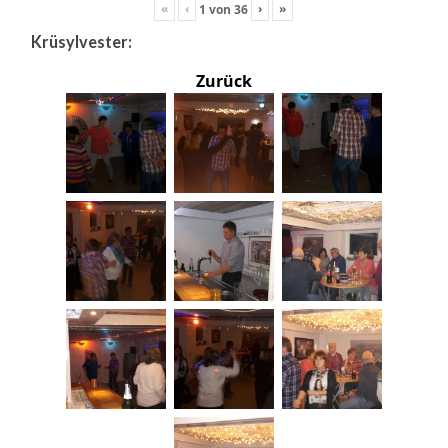
«
‹
›
»
1
von
36
Krüsylvester:
Zurück