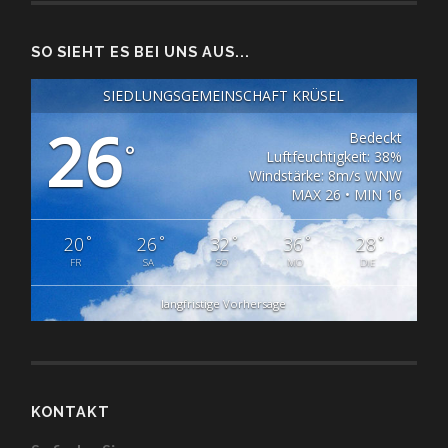
SO SIEHT ES BEI UNS AUS...
SIEDLUNGSGEMEINSCHAFT KRÜSEL
26
Bedeckt
°
Luftfeuchtigkeit: 38%
Windstärke: 8m/s WNW
MAX 26 • MIN 16
°
°
°
°
°
20
26
32
36
28
FR
SA
SO
MO
DIE
langfristige Vorhersage
KONTAKT