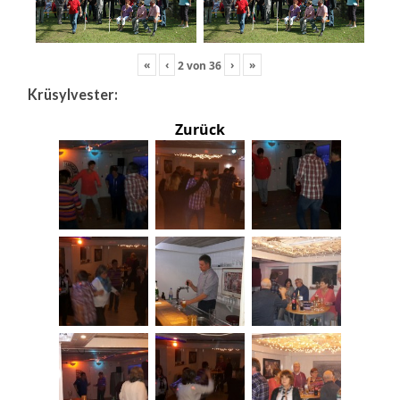
«
‹
›
»
2
von
36
Krüsylvester:
Zurück