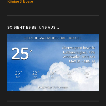
Könige & Bosse
SO SIEHT ES BEI UNS AUS...
SIEDLUNGSGEMEINSCHAFT KRÜSEL
25
Überwiegend bewölkt
°
Luftfeuchtigkeit: 49%
Windstärke: 3m/s SW
MAX 31 • MIN 14
°
°
°
°
°
26
22
28
32
35
MO
DIE
MI
DO
FR
langfristige Vorhersage