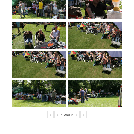
«
‹
›
»
1
von
2