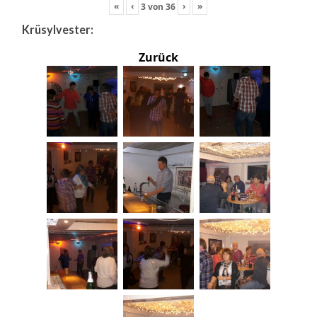
«
‹
›
»
3
von
36
Krüsylvester:
Zurück