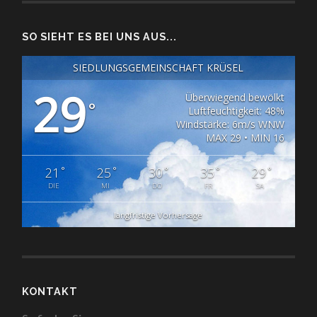
SO SIEHT ES BEI UNS AUS...
SIEDLUNGSGEMEINSCHAFT KRÜSEL
29
Überwiegend bewölkt
°
Luftfeuchtigkeit: 48%
Windstärke: 6m/s WNW
MAX 29 • MIN 16
°
°
°
°
°
21
25
30
35
29
DIE
MI
DO
FR
SA
langfristige Vorhersage
KONTAKT