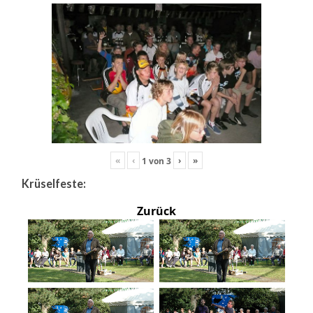
«
‹
›
»
1
von
3
Krüselfeste:
Zurück