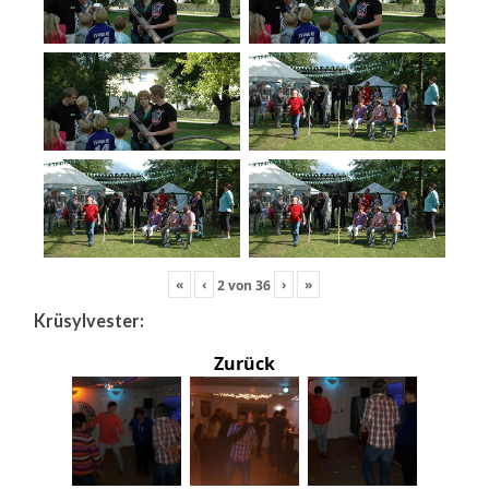
«
‹
›
»
2
von
36
Krüsylvester:
Zurück