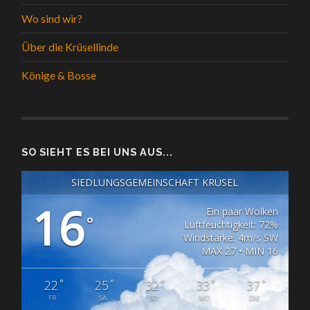
Wo sind wir?
Über die Krüsellinde
Könige & Bosse
SO SIEHT ES BEI UNS AUS...
SIEDLUNGSGEMEINSCHAFT KRÜSEL
16
Ein paar Wolken
°
Luftfeuchtigkeit: 72%
Windstärke: 4m/s SW
MAX 27 • MIN 16
°
°
°
°
°
22
25
32
33
37
FR
SA
SO
MO
DIE