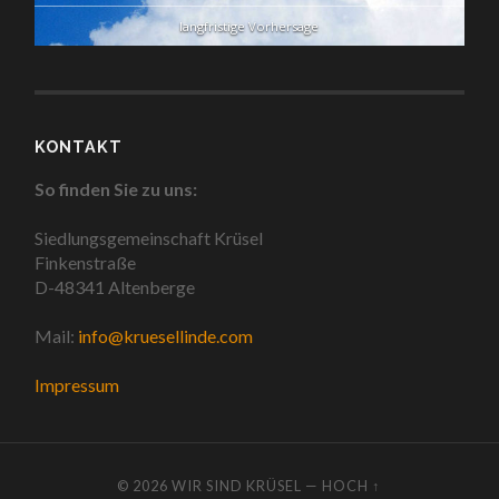
langfristige Vorhersage
KONTAKT
So finden Sie zu uns:
Siedlungsgemeinschaft Krüsel
Finkenstraße
D-48341 Altenberge
Mail:
info@kruesellinde.com
Impressum
© 2026
WIR SIND KRÜSEL
—
HOCH ↑