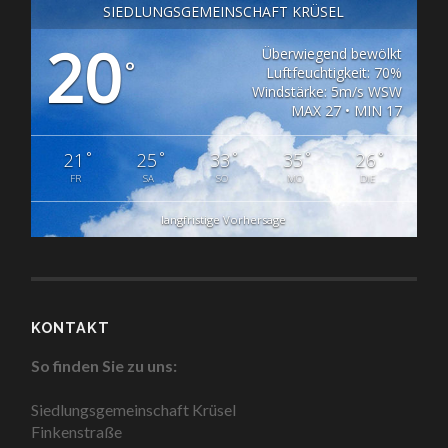
SIEDLUNGSGEMEINSCHAFT KRÜSEL
20
Überwiegend bewölkt
°
Luftfeuchtigkeit: 70%
Windstärke: 5m/s WSW
MAX 27 • MIN 17
°
°
°
°
°
21
25
33
35
26
FR
SA
SO
MO
DIE
langfristige Vorhersage
KONTAKT
So finden Sie zu uns:
Siedlungsgemeinschaft Krüsel
Finkenstraße