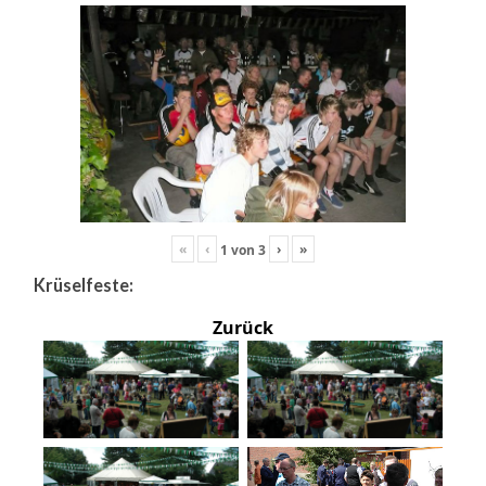
«
‹
›
»
1
von
3
Krüselfeste:
Zurück