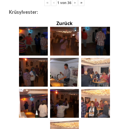
«
‹
›
»
1
von
36
Krüsylvester:
Zurück