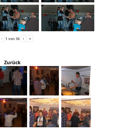
‹
›
»
1
von
36
Zurück