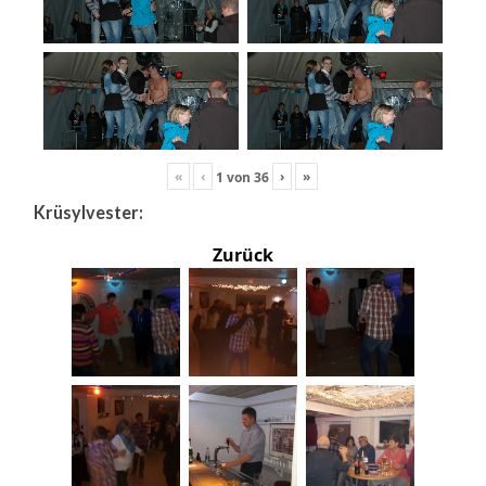
«
‹
›
»
1
von
36
Krüsylvester:
Zurück