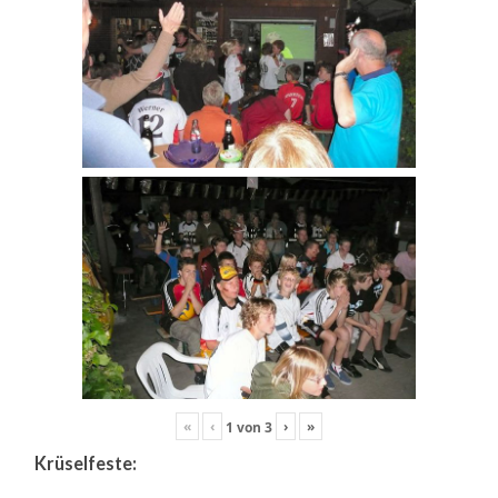
«
‹
›
»
1
von
3
Krüselfeste: