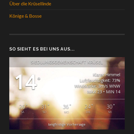
Über die Krüsellinde
Könige & Bosse
SO SIEHT ES BEI UNS AUS...
SIEDLUNGSGEMEINSCHAFT KRÜSEL
14
Klarer Himmel
°
Luftfeuchtigkeit: 73%
Windstärke: 3m/s WNW
MAX 23 • MIN 14
°
°
°
°
°
26
31
36
24
30
SA
SO
MO
DIE
MI
langfristige Vorhersage