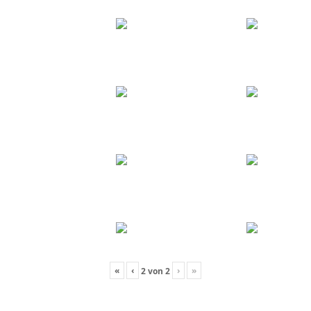
«
‹
›
»
2
von
2