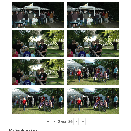
«
‹
›
»
2
von
36
Krüsylvester: