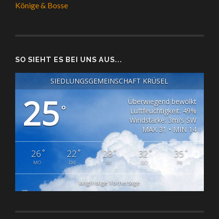
Könige & Bosse
SO SIEHT ES BEI UNS AUS...
SIEDLUNGSGEMEINSCHAFT KRÜSEL
25
Überwiegend bewölkt
°
Luftfeuchtigkeit: 49%
Windstärke: 3m/s SW
MAX 31 • MIN 14
°
°
°
°
°
26
22
28
32
35
MO
DIE
MI
DO
FR
langfristige Vorhersage