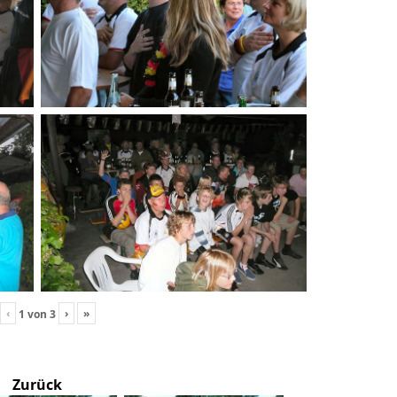
‹
›
»
1
von
3
Zurück