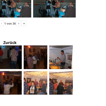
‹
›
»
1
von
36
Zurück