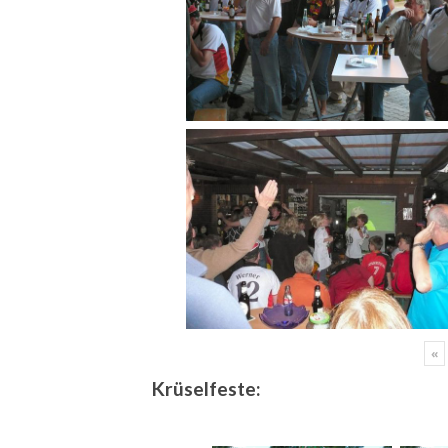
«
Krüselfeste: