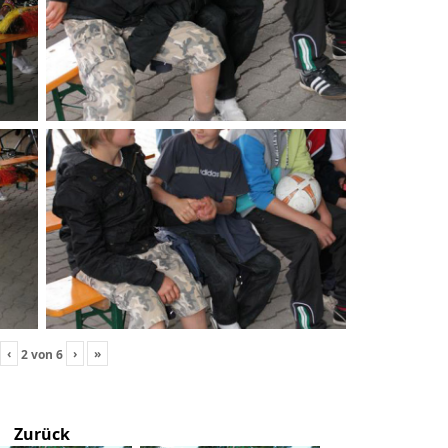
‹
›
»
2
von
6
Zurück