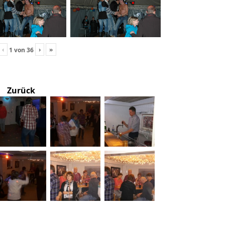
‹
›
»
1
von
36
Zurück