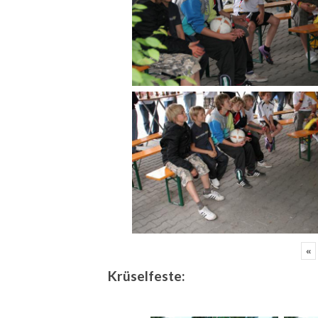
«
Krüselfeste: