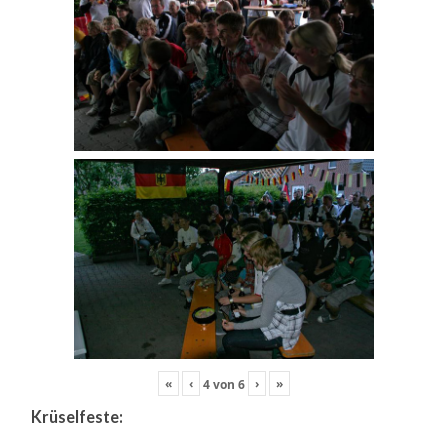
«
‹
›
»
4
von
6
Krüselfeste: