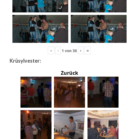
«
‹
›
»
1
von
36
Krüsylvester:
Zurück