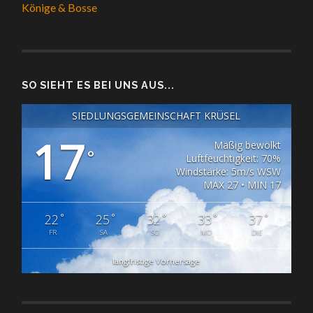
Könige & Bosse
SO SIEHT ES BEI UNS AUS...
SIEDLUNGSGEMEINSCHAFT KRÜSEL
17
Mäßig bewölkt
°
Luftfeuchtigkeit: 70%
Windstärke: 5m/s WSW
MAX 27 • MIN 17
°
°
°
°
°
22
25
32
33
37
FR
SA
SO
MO
DIE
langfristige Vorhersage