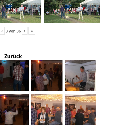
‹
›
»
3
von
36
Zurück