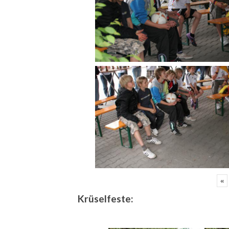
«
Krüselfeste: