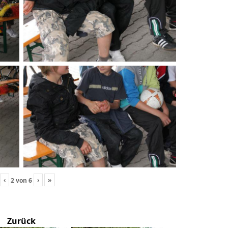
‹
›
»
2
von
6
Zurück