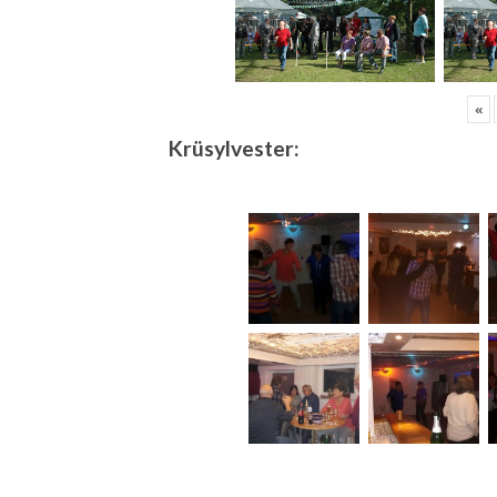
«
Krüsylvester: