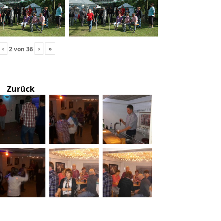
‹
›
»
2
von
36
Zurück