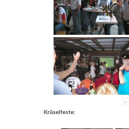
«
Krüselfeste: