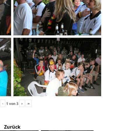
‹
›
»
1
von
3
Zurück