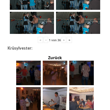
«
‹
›
»
1
von
36
Krüsylvester:
Zurück