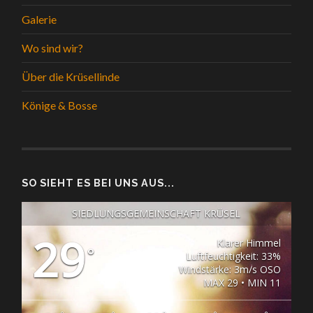
Galerie
Wo sind wir?
Über die Krüsellinde
Könige & Bosse
SO SIEHT ES BEI UNS AUS...
SIEDLUNGSGEMEINSCHAFT KRÜSEL
29
Klarer Himmel
°
Luftfeuchtigkeit: 33%
Windstärke: 3m/s OSO
MAX 29 • MIN 11