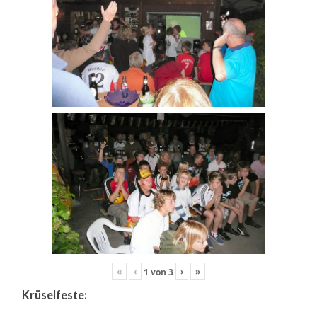
«
‹
›
»
1
von
3
Krüselfeste: