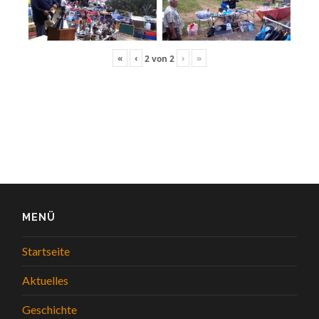
«
‹
›
»
2
von
2
MENÜ
Startseite
Aktuelles
Geschichte