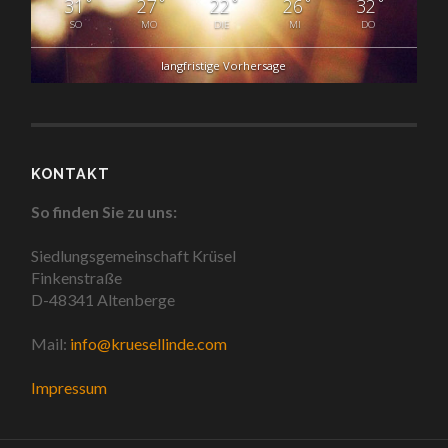
°
°
°
°
°
31
27
22
26
32
SO
MO
DIE
MI
DO
langfristige Vorhersage
KONTAKT
So finden Sie zu uns:
Siedlungsgemeinschaft Krüsel
Finkenstraße
D-48341 Altenberge
Mail:
info@kruesellinde.com
Impressum