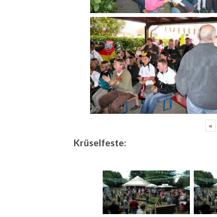
«
Krüselfeste: