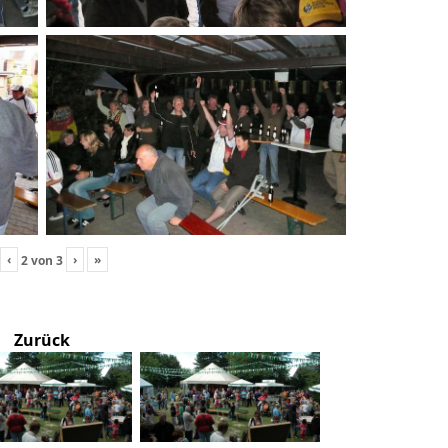
‹
›
»
2
von
3
Zurück