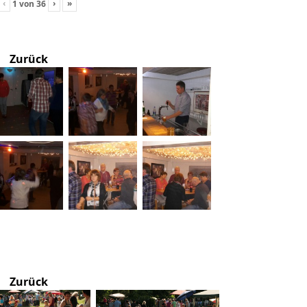
‹
›
»
1
von
36
Zurück
Zurück