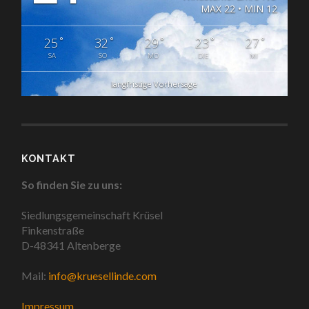
MAX 22 • MIN 12
°
°
°
°
°
25
32
29
23
27
SA
SO
MO
DIE
MI
langfristige Vorhersage
KONTAKT
So finden Sie zu uns:
Siedlungsgemeinschaft Krüsel
Finkenstraße
D-48341 Altenberge
Mail:
info@kruesellinde.com
Impressum