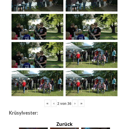
«
‹
›
»
2
von
36
Krüsylvester:
Zurück