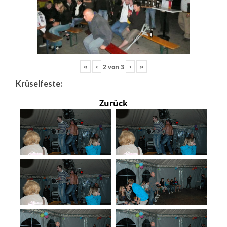
«
‹
›
»
2
von
3
Krüselfeste:
Zurück