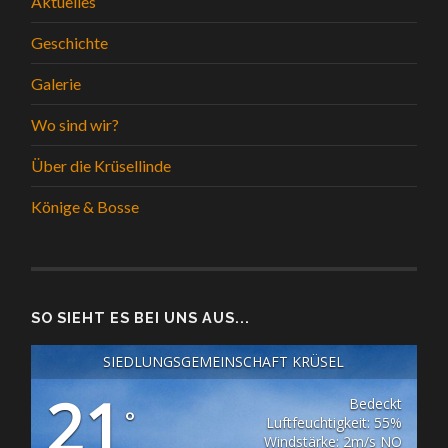
Aktuelles
Geschichte
Galerie
Wo sind wir?
Über die Krüsellinde
Könige & Bosse
SO SIEHT ES BEI UNS AUS...
SIEDLUNGSGEMEINSCHAFT KRÜSEL
21
Bedeckt
°
Luftfeuchtigkeit: 55%
Windstärke: 2m/s NO