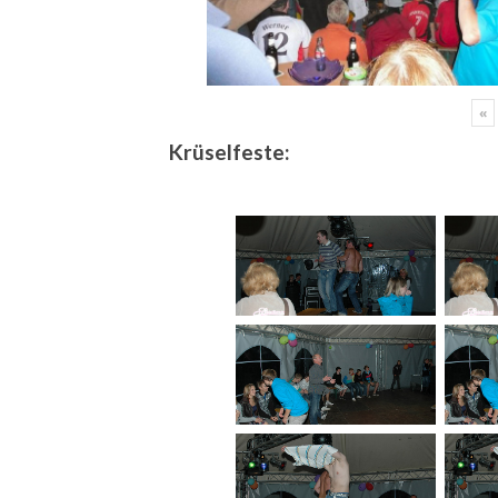
«
Krüselfeste: