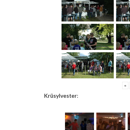
«
Krüsylvester: