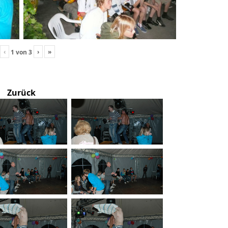
‹
›
»
1
von
3
Zurück