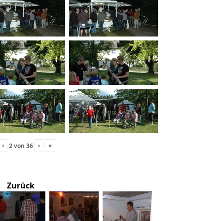
‹
›
»
2
von
36
Zurück