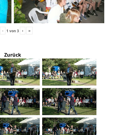
‹
›
»
1
von
3
Zurück