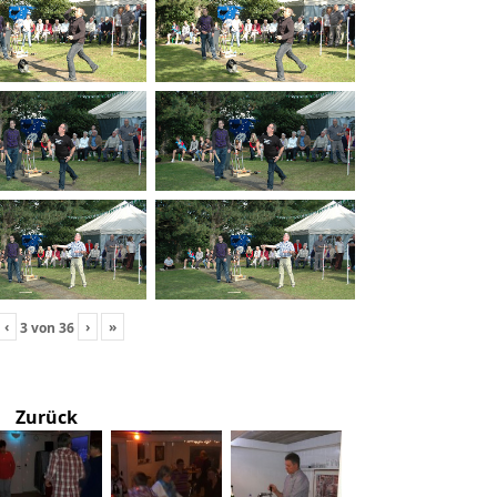
‹
›
»
3
von
36
Zurück