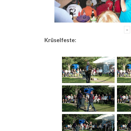
«
Krüselfeste: