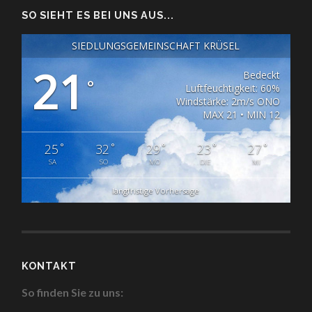
SO SIEHT ES BEI UNS AUS...
SIEDLUNGSGEMEINSCHAFT KRÜSEL
21
Bedeckt
°
Luftfeuchtigkeit: 60%
Windstärke: 2m/s ONO
MAX 21 • MIN 12
°
°
°
°
°
25
32
29
23
27
SA
SO
MO
DIE
MI
langfristige Vorhersage
KONTAKT
So finden Sie zu uns: