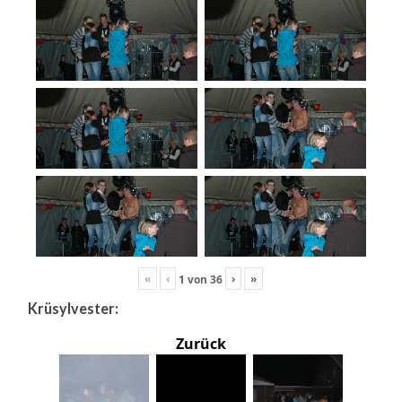
«
‹
›
»
1
von
36
Krüsylvester:
Zurück