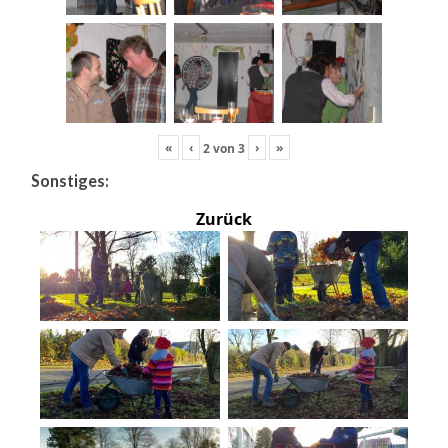
«
‹
›
»
2
von
3
Sonstiges:
Zurück