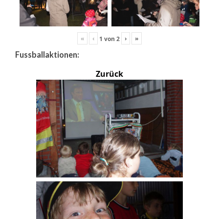
«
‹
›
»
1
von
2
Fussballaktionen:
Zurück