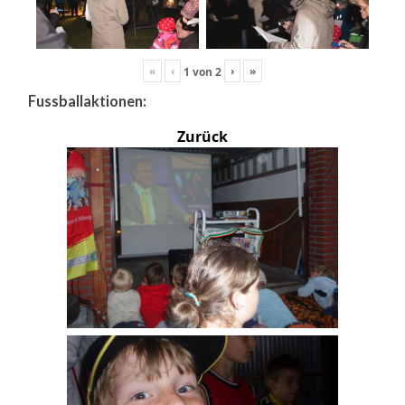
«
‹
›
»
1
von
2
Fussballaktionen:
Zurück