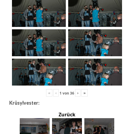
«
‹
›
»
1
von
36
Krüsylvester:
Zurück