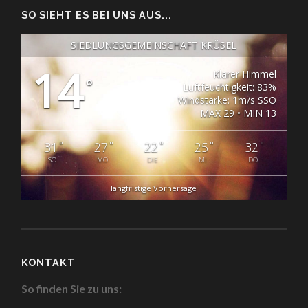
SO SIEHT ES BEI UNS AUS...
SIEDLUNGSGEMEINSCHAFT KRÜSEL
14
Klarer Himmel
°
Luftfeuchtigkeit: 83%
Windstärke: 1m/s SSO
MAX 29 • MIN 13
°
°
°
°
°
31
27
22
25
32
SO
MO
DIE
MI
DO
langfristige Vorhersage
KONTAKT
So finden Sie zu uns: