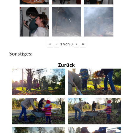
«
‹
›
»
1
von
3
Sonstiges:
Zurück