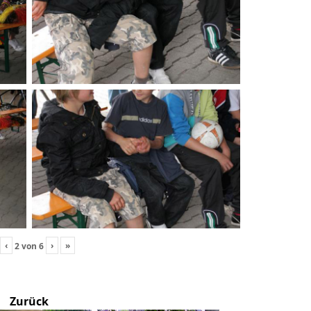
‹
›
»
2
von
6
Zurück