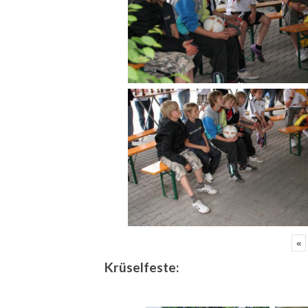
«
Krüselfeste: