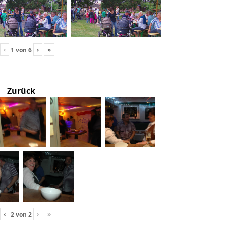
‹
›
»
1
von
6
Zurück
‹
›
»
2
von
2