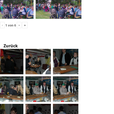
‹
›
»
1
von
6
Zurück