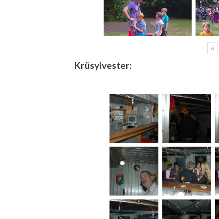
«
Krüsylvester: