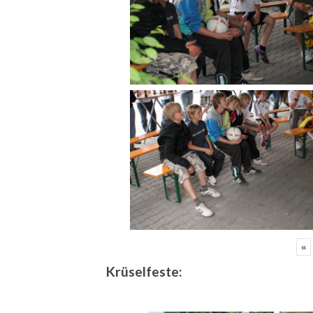
«
Krüselfeste: