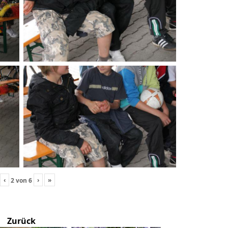
‹
›
»
2
von
6
Zurück