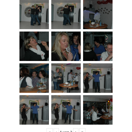
«
‹
›
»
1
von
2