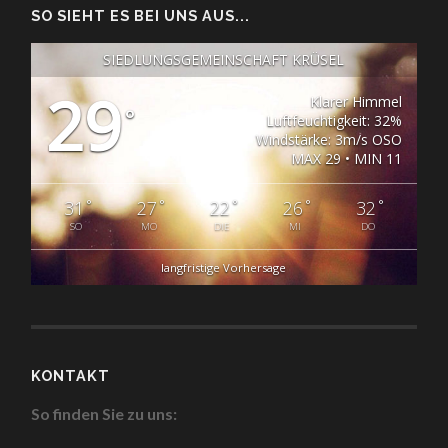
SO SIEHT ES BEI UNS AUS...
SIEDLUNGSGEMEINSCHAFT KRÜSEL
29
Klarer Himmel
°
Luftfeuchtigkeit: 32%
Windstärke: 3m/s OSO
MAX 29 • MIN 11
°
°
°
°
°
31
27
22
26
32
SO
MO
DIE
MI
DO
langfristige Vorhersage
KONTAKT
So finden Sie zu uns: