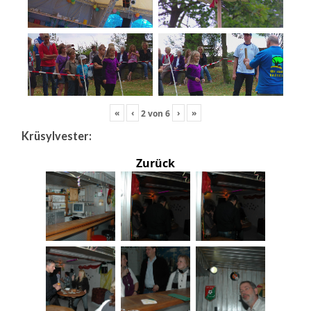
«
‹
›
»
2
von
6
Krüsylvester:
Zurück