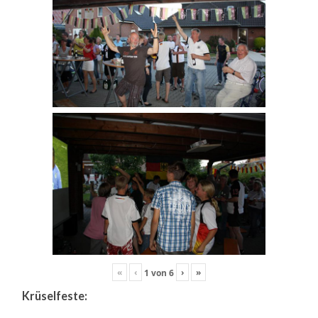
«
‹
›
»
1
von
6
Krüselfeste: