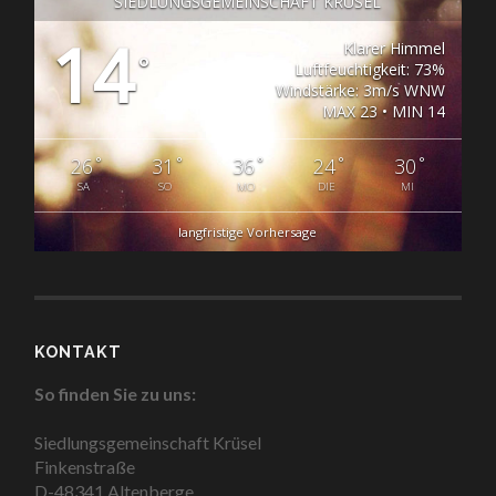
SIEDLUNGSGEMEINSCHAFT KRÜSEL
14
Klarer Himmel
°
Luftfeuchtigkeit: 73%
Windstärke: 3m/s WNW
MAX 23 • MIN 14
°
°
°
°
°
26
31
36
24
30
SA
SO
MO
DIE
MI
langfristige Vorhersage
KONTAKT
So finden Sie zu uns:
Siedlungsgemeinschaft Krüsel
Finkenstraße
D-48341 Altenberge