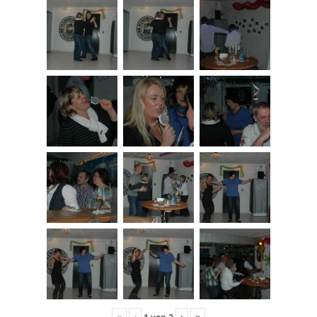
«
‹
›
»
1
von
2