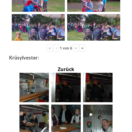
«
‹
›
»
1
von
6
Krüsylvester:
Zurück