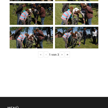
«
‹
›
»
1
von
3