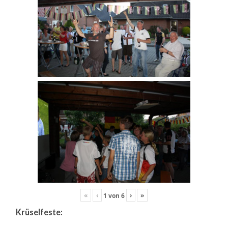
«
‹
›
»
1
von
6
Krüselfeste: