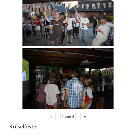
«
‹
›
»
1
von
6
Krüselfeste: