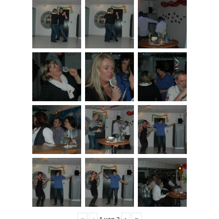
«
‹
›
»
1
von
2