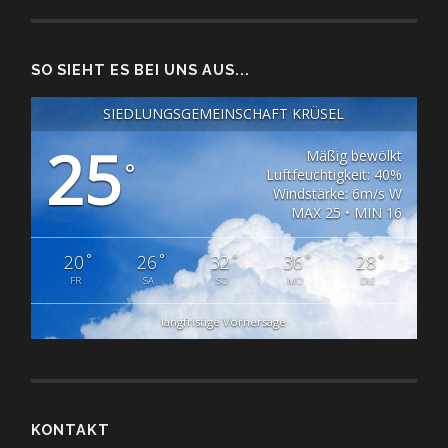
SO SIEHT ES BEI UNS AUS...
SIEDLUNGSGEMEINSCHAFT KRÜSEL
25
Mäßig bewölkt
°
Luftfeuchtigkeit: 40%
Windstärke: 6m/s W
MAX 25 • MIN 16
°
°
°
°
°
20
26
32
36
28
FR
SA
SO
MO
DIE
langfristige Vorhersage
KONTAKT