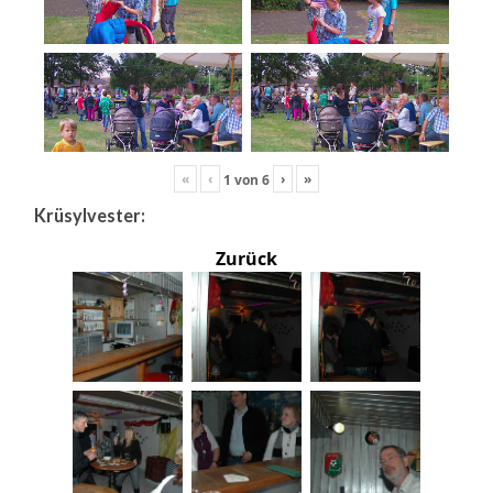
«
‹
›
»
1
von
6
Krüsylvester:
Zurück