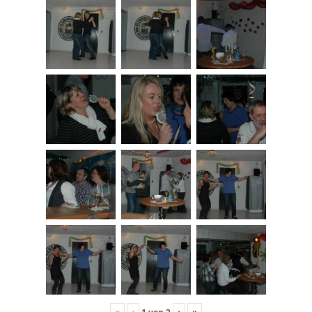
«
‹
›
»
1
von
2