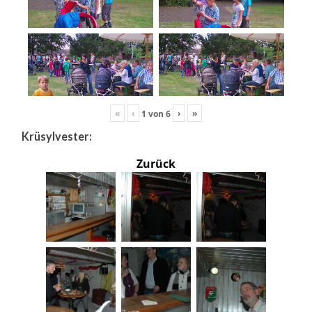
«
‹
›
»
1
von
6
Krüsylvester:
Zurück