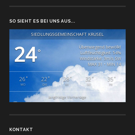
SO SIEHT ES BEI UNS AUS...
SIEDLUNGSGEMEINSCHAFT KRÜSEL
24
Überwiegend bewölkt
°
Luftfeuchtigkeit: 54%
Windstärke: 3m/s SW
MAX 31 • MIN 14
°
°
°
°
°
26
22
28
32
35
MO
DIE
MI
DO
FR
langfristige Vorhersage
KONTAKT