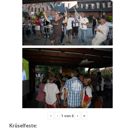
«
‹
›
»
1
von
6
Krüselfeste: