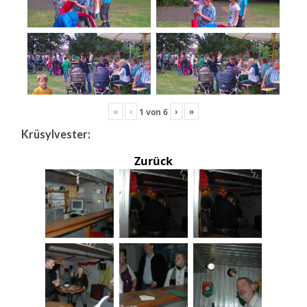
«
‹
›
»
1
von
6
Krüsylvester:
Zurück