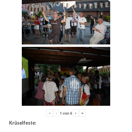
«
‹
›
»
1
von
6
Krüselfeste: