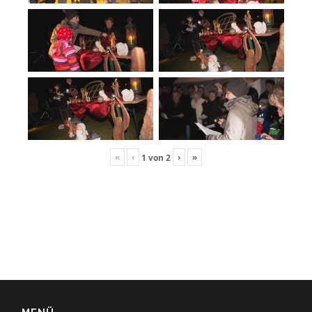
«
‹
›
»
1
von
2