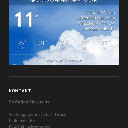
SIEDLUNGSGEMEINSCHAFT KRÜSEL
11
Ein paar Wolken
°
Luftfeuchtigkeit: 83%
Windstärke: 2m/s W
MAX 22 • MIN 11
°
°
°
°
°
25
31
31
23
27
SA
SO
MO
DIE
MI
langfristige Vorhersage
KONTAKT
So finden Sie zu uns:
Siedlungsgemeinschaft Krüsel
Finkenstraße
D-48341 Altenberge