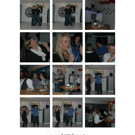
«
‹
›
»
1
von
2