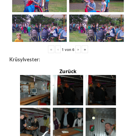
«
‹
›
»
1
von
6
Krüsylvester:
Zurück