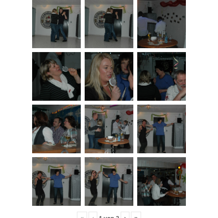
«
‹
›
»
1
von
2