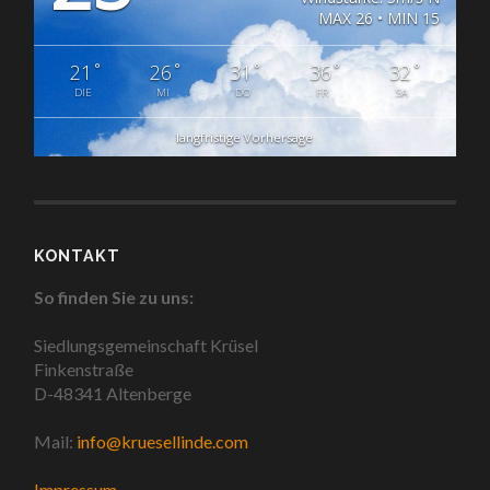
MAX 26 • MIN 15
°
°
°
°
°
21
26
31
36
32
DIE
MI
DO
FR
SA
langfristige Vorhersage
KONTAKT
So finden Sie zu uns:
Siedlungsgemeinschaft Krüsel
Finkenstraße
D-48341 Altenberge
Mail:
info@kruesellinde.com
Impressum