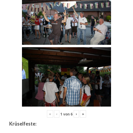
«
‹
›
»
1
von
6
Krüselfeste: