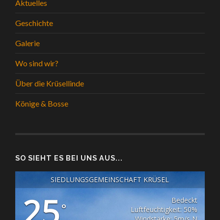
Aktuelles
Geschichte
Galerie
Wo sind wir?
Über die Krüsellinde
Könige & Bosse
SO SIEHT ES BEI UNS AUS...
SIEDLUNGSGEMEINSCHAFT KRÜSEL
25
Bedeckt
°
Luftfeuchtigkeit: 50%
Windstärke: 5m/s N