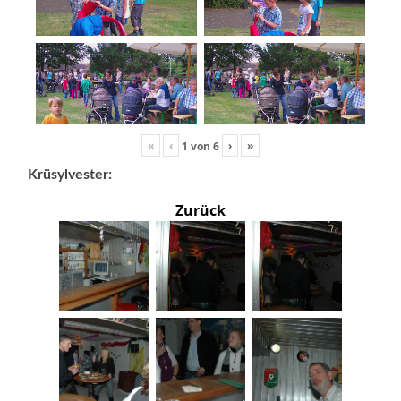
«
‹
›
»
1
von
6
Krüsylvester:
Zurück