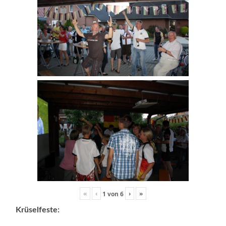
«
‹
›
»
1
von
6
Krüselfeste: