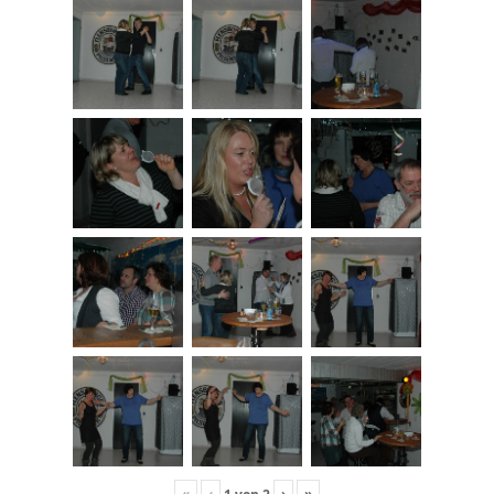
«
‹
›
»
1
von
2