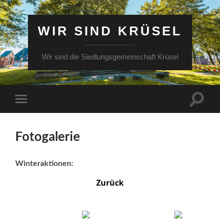
WIR SIND KRÜSEL
Wir sind die Siedlungsgemeinschaft Krüsel
Fotogalerie
Winteraktionen:
Zurück