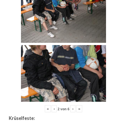
«
‹
›
»
2
von
6
Krüselfeste: