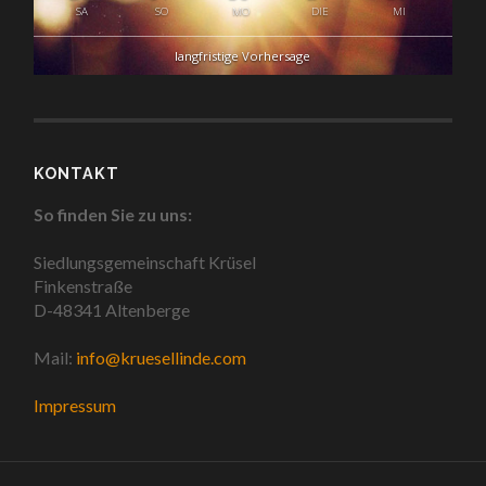
SA
SO
MO
DIE
MI
langfristige Vorhersage
KONTAKT
So finden Sie zu uns:
Siedlungsgemeinschaft Krüsel
Finkenstraße
D-48341 Altenberge
Mail:
info@kruesellinde.com
Impressum