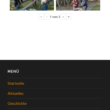
«
‹
›
»
1
von
3
MENÜ
Startseite
Aktuelles
Geschichte