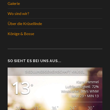
Galerie
Wo sind wir?
Über die Krüsellinde
Könige & Bosse
SO SIEHT ES BEI UNS AUS...
SIEDLUNGSGEMEINSCHAFT KRÜSEL
13
Klarer Himmel
°
Luftfeuchtigkeit: 72%
Windstärke: 3m/s WNW
MAX 23 • MIN 13
°
°
°
°
°
26
31
36
24
30