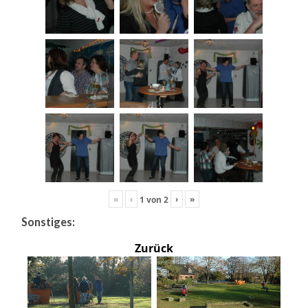
«
‹
›
»
1
von
2
Sonstiges:
Zurück